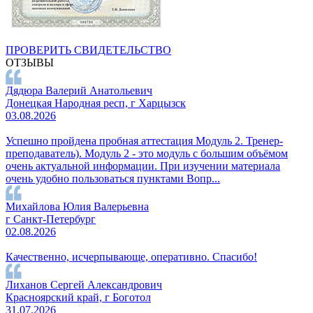
ПРОВЕРИТЬ СВИДЕТЕЛЬСТВО
ОТЗЫВЫ
Дядюра Валерий Анатольевич
Донецкая Народная респ, г Харцызск
03.08.2026
Успешно пройдена пробная аттестация Модуль 2. Тренер-
преподаватель). Модуль 2 - это модуль с большим объёмом
очень актуальной информации. При изучении материала
очень удобно пользоваться пунктами Вопр...
Михайлова Юлия Валерьевна
г Санкт-Петербург
02.08.2026
Качественно, исчерпывающе, оперативно. Спасибо!
Лиханов Сергей Александрович
Красноярский край, г Боготол
31.07.2026