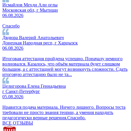
Исмайлов Мехди Али оглы
Московская обл, г Мытищи
06.08.2026
Спасибо
Дядюра Валерий Анатольевич
Донецкая Народная респ, г Харцызск
06.08.2026
Итоговая аттестация пройдена успешно. Поначалу немного
волновался. Казалось, что объём материала будет слишком
большим, а с аттестацией могут возникнуть сложности. Сдать
итоговую аттестацию было не та...
Целигорова Елена Геннадьевна
г Санкт-Петербург
05.08.2026
Нравится подача материала. Ничего лишнего. Вопросы теста
требовали не просто знания теории, а умения находить
педагогически верные решения.Спасибо.
ВСЕ ОТЗЫВЫ