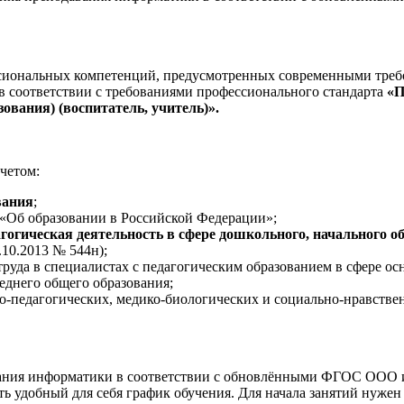
ссиональных компетенций, предусмотренных современными треб
в соответствии с требованиями профессионального стандарта
«П
зования) (воспитатель, учитель)».
четом:
вания
;
 «Об образовании в Российской Федерации»;
агогическая деятельность в сфере дошкольного, начального о
10.2013 № 544н);
руда в специалистах с педагогическим образованием в сфере ос
еднего общего образования;
о-педагогических, медико-биологических и социально-нравствен
ания информатики в соответствии с обновлёнными ФГОС ООО
ь удобный для себя график обучения. Для начала занятий нужен 