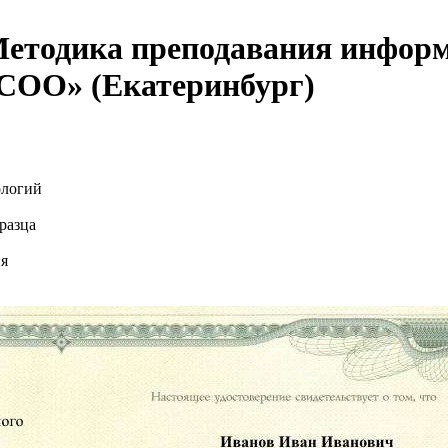
тодика преподавания информа
ОО» (Екатеринбург)
ологий
разца
ия