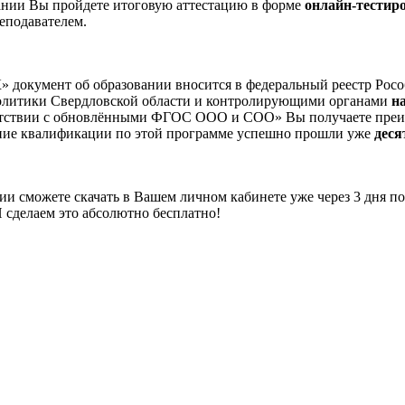
чании Вы пройдете итоговую аттестацию в форме
онлайн-тестир
еподавателем.
окумент об образовании вносится в федеральный реестр Росо
политики Свердловской области и контролирующими органами
н
етствии с обновлёнными ФГОС ООО и СОО» Вы получаете преиму
ение квалификации по этой программе успешно прошли уже
деся
 сможете скачать в Вашем личном кабинете уже через 3 дня по
 сделаем это абсолютно бесплатно!